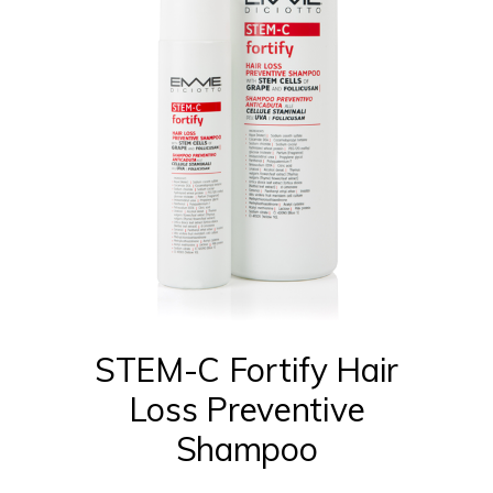
Questo
prodotto
ha
più
STEM-C Fortify Hair
varianti.
Loss Preventive
Le
Shampoo
opzioni
possono