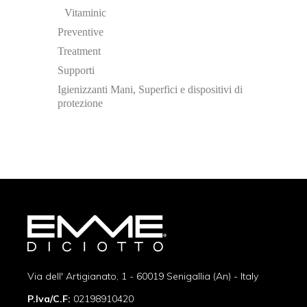
Vitaminic
Preventive
Treatment
Supporti
Igienizzanti Mani, Superfici e dispositivi di
protezione
Via dell' Artigianato, 1 - 60019 Senigallia (An) - Italy
P.Iva/C.F:
02198910420