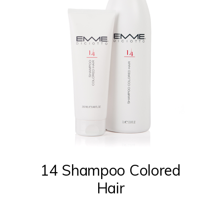
prodotto
Questo
prodotto
ha
più
14 Shampoo Colored
varianti.
Hair
Le
opzioni
possono