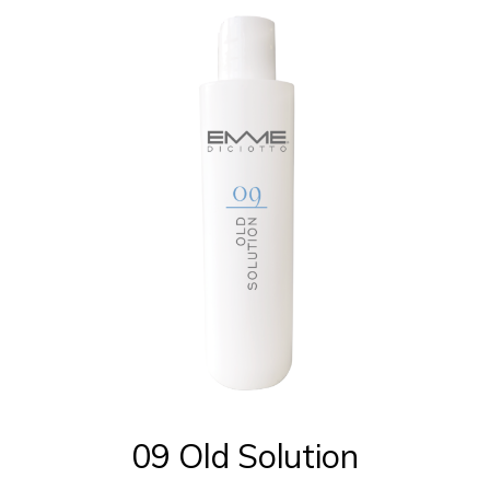
nella
pagina
del
prodotto
09 Old Solution