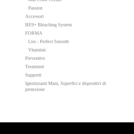
Passion
Accessori
BE9+ Bleaching System
FORMA
Liss - Perfect Smooth
Vitaminic
Preventive
Treatment
Supporti
Igienizzanti Mani, Superfici e dispositivi di
protezione