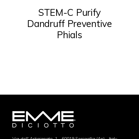
STEM-C Purify
Dandruff Preventive
Phials
Via dell' Artigianato, 1 - 60019 Senigallia (An) - Italy