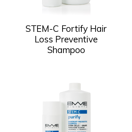
Questo
prodotto
ha
più
STEM-C Fortify Hair
varianti.
Loss Preventive
Le
Shampoo
opzioni
possono
essere
scelte
nella
pagina
del
prodotto