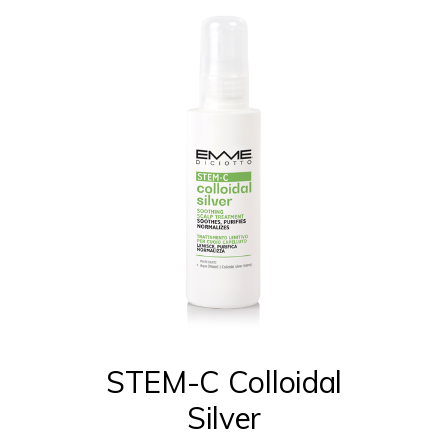
del
prodotto
STEM-C Colloidal
Silver