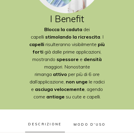
I Benefit
Blocca la caduta
dei
capelli
stimolando la ricrescita
. I
capelli
risulteranno visibilmente
più
forti
già dalle prime applicazioni,
mostrando
spessore
e
densità
maggiori. Nonostante
rimanga
attivo
per più di 6 ore
dall’applicazione,
non unge
le radici
e
asciuga velocemente
, agendo
come
antiage
su cute e capelli.
DESCRIZIONE
MODO D'USO