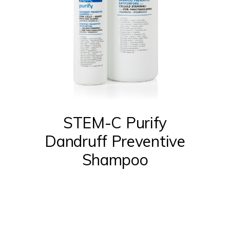
Questo
prodotto
ha
più
STEM-C Purify
varianti.
Dandruff Preventive
Le
Shampoo
opzioni
possono
essere
scelte
nella
pagina