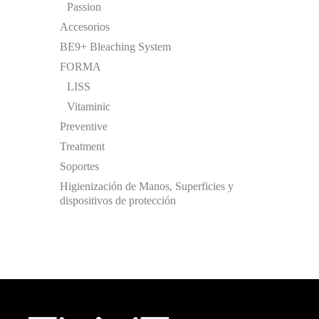
Passion
Accesorios
BE9+ Bleaching System
FORMA
LISS
Vitaminic
Preventive
Treatment
Soportes
Higienización de Manos, Superficies y
dispositivos de protección