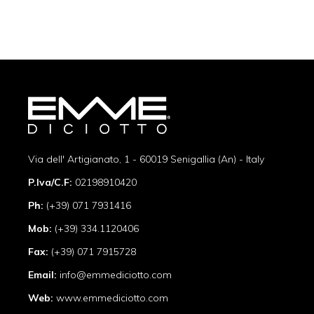
en
la
página
de
producto
Via dell' Artigianato, 1 - 60019 Senigallia (An) - Italy
P.Iva/C.F:
02198910420
Ph:
(+39) 071 7931416
Mob:
(+39) 334.1120406
Fax:
(+39) 071 7915728
Email:
info@emmediciotto.com
Web:
www.emmediciotto.com