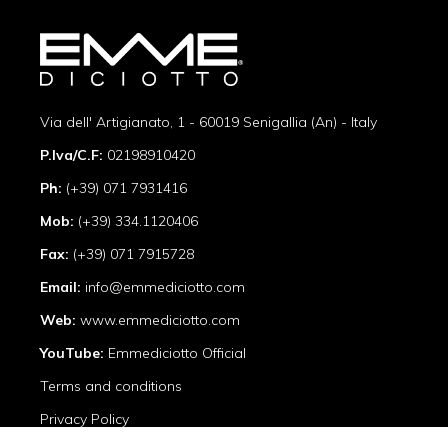
Via dell' Artigianato, 1 - 60019 Senigallia (An) - Italy
P.Iva/C.F:
02198910420
Ph:
(+39) 071 7931416
Mob:
(+39) 334.1120406
Fax:
(+39) 071 7915728
Email:
info@emmediciotto.com
Web:
www.emmediciotto.com
YouTube:
Emmediciotto Official
Terms and conditions
Privacy Policy