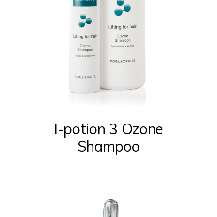
Este
producto
tiene
múltiples
I-potion 3 Ozone
variantes.
Shampoo
Las
opciones
se
pueden
elegir
en