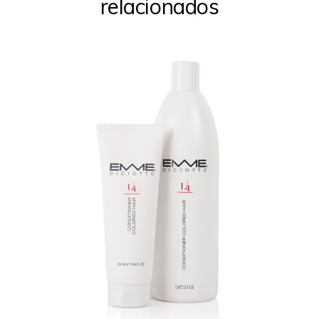
relacionados
Este
producto