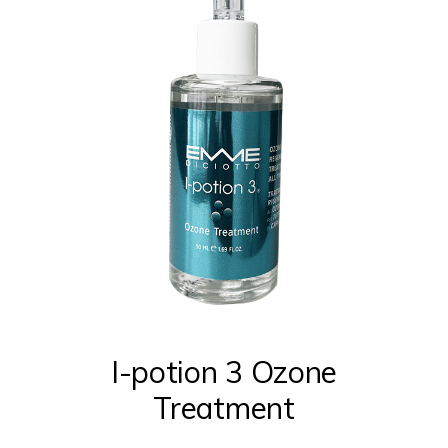
la
página
de
producto
I-potion 3 Ozone
Treatment